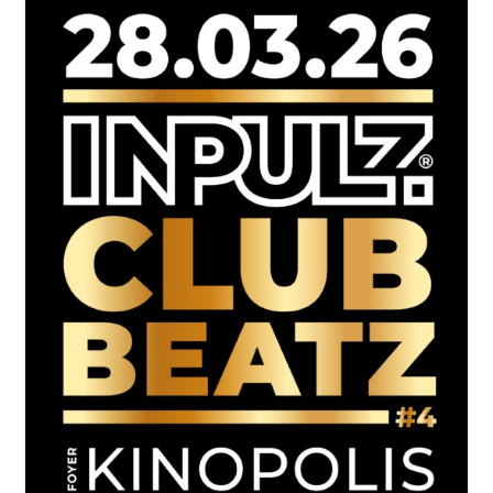
Der
Gärtnerei
Bimberg
In
Freiberg