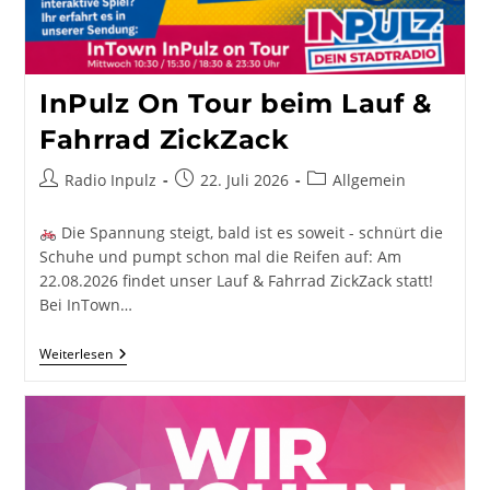
InPulz On Tour beim Lauf &
Fahrrad ZickZack
Beitrags-
Beitrag
Beitrags-
Radio Inpulz
22. Juli 2026
Allgemein
Autor:
veröffentlicht:
Kategorie:
Die Spannung steigt, bald ist es soweit - schnürt die
Schuhe und pumpt schon mal die Reifen auf: Am
22.08.2026 findet unser Lauf & Fahrrad ZickZack statt!
Bei InTown…
InPulz
Weiterlesen
On
Tour
Beim
Lauf
&
Fahrrad
ZickZack