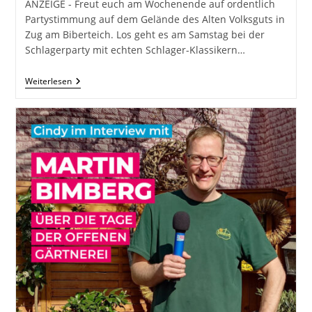
ANZEIGE - Freut euch am Wochenende auf ordentlich
Partystimmung auf dem Gelände des Alten Volksguts in
Zug am Biberteich. Los geht es am Samstag bei der
Schlagerparty mit echten Schlager-Klassikern…
Freiberger
Weiterlesen
Traktor
Treffen
&
Schlagerparty
Am
Alten
Volksguts
In
Zug