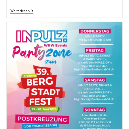
InPulz
Weiterlesen
Open
Air
Am
25.07.26
Ab
20
Uhr
Im
Schloss
Freudenstein
Freiberg