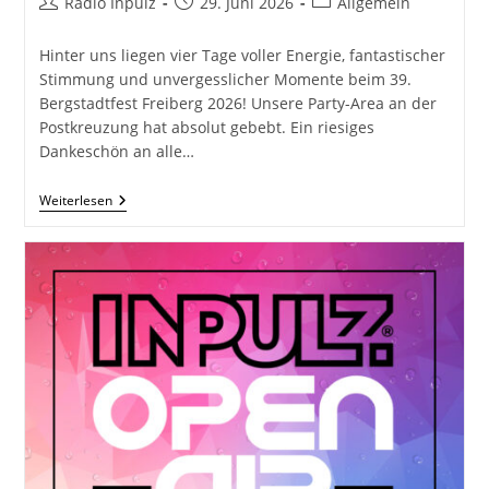
Beitrags-
Beitrag
Beitrags-
Radio Inpulz
29. Juni 2026
Allgemein
Autor:
veröffentlicht:
Kategorie:
Hinter uns liegen vier Tage voller Energie, fantastischer
Stimmung und unvergesslicher Momente beim 39.
Bergstadtfest Freiberg 2026! Unsere Party-Area an der
Postkreuzung hat absolut gebebt. Ein riesiges
Dankeschön an alle…
Was
Weiterlesen
Für
Ein
Wochenende
Beim
39.
Bergstadtfest
Freiberg!