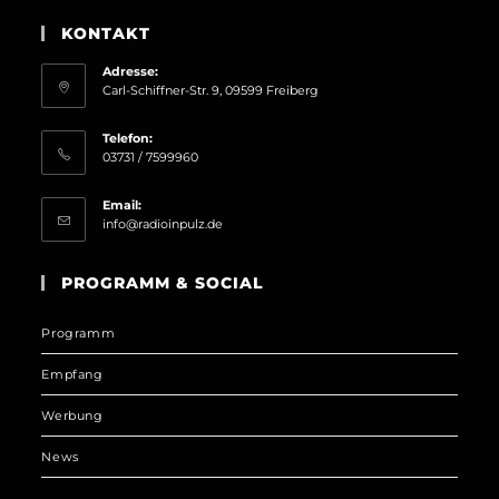
KONTAKT
Adresse:
Carl-Schiffner-Str. 9, 09599 Freiberg
Telefon:
03731 / 7599960
Email:
Opens
info@radioinpulz.de
in
your
PROGRAMM & SOCIAL
application
Programm
Empfang
Werbung
News