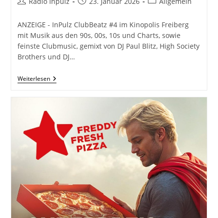
Beitrags-
Beitrag
Beitrags-
Radio Inpulz
23. Januar 2026
Allgemein
Autor:
veröffentlicht:
Kategorie:
ANZEIGE - InPulz ClubBeatz #4 im Kinopolis Freiberg
mit Musik aus den 90s, 00s, 10s und Charts, sowie
feinste Clubmusic, gemixt von DJ Paul Blitz, High Society
Brothers und DJ…
InPulz
Weiterlesen
ClubBeatz
#4
Im
Kinopolis
Freiberg
Am
Sa,
28.03.26
(Ausverkauft)