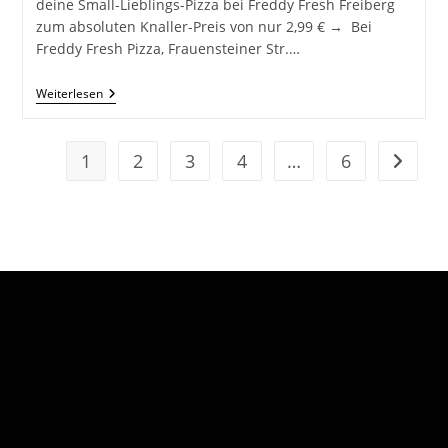
deine Small-Lieblings-Pizza bei Freddy Fresh Freiberg
zum absoluten Knaller-Preis von nur 2,99 € → Bei
Freddy Fresh Pizza, Frauensteiner Str.…
Deine
Weiterlesen
Small-
Lieblings-
Pizza
Bei
1
2
3
4
…
6
Zur näc
Freddy
Fresh
Freiberg
Für
Nur
2,99€!