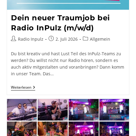
Dein neuer Traumjob bei
Radio InPulz (m/w/d)
Beitrags-
Beitrag
Beitrags-
Radio Inpulz
2. Juli 2026
Allgemein
Autor:
veröffentlicht:
Kategorie:
Du bist kreativ und hast Lust Teil des InPulz-Teams zu
werden? Du willst nicht nur Radio hören, sondern es
auch aktiv mitgestalten und voranbringen? Dann komm
in unser Team. Das…
Dein
Weiterlesen
Neuer
Traumjob
Bei
Radio
InPulz
(m/w/d)