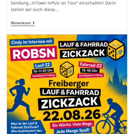
Sendung „InTown InPulz on Tour“ einschalten! Darin
stellen wir euch diese…
InPulz
Weiterlesen
On
Tour
Beim
KSB
Mittelsachsen
E.V.