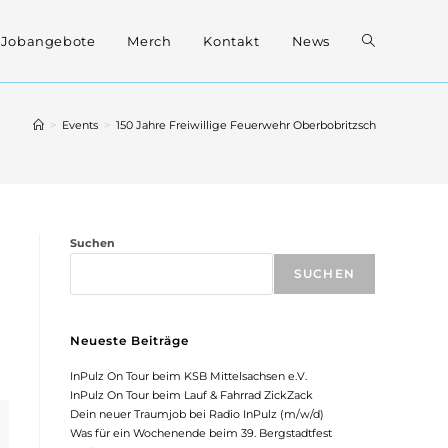
Website-
Jobangebote
Merch
Kontakt
News
Suche
>
Events
>
150 Jahre Freiwillige Feuerwehr Oberbobritzsch
umschalten
Suchen
SUCHEN
Neueste Beiträge
InPulz On Tour beim KSB Mittelsachsen e.V.
InPulz On Tour beim Lauf & Fahrrad ZickZack
Dein neuer Traumjob bei Radio InPulz (m/w/d)
Was für ein Wochenende beim 39. Bergstadtfest