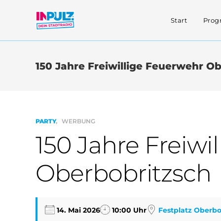
Zum
Inhalt
Start
Pro
springen
150 Jahre Freiwillige Feuerwehr O
PARTY
WERBUNG
150 Jahre Freiwi
Oberbobritzsch
14. Mai 2026
10:00 Uhr
Festplatz Oberbo