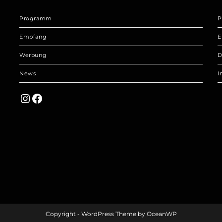
Programm
P
Empfang
E
Werbung
D
News
I
Instagram
Facebook
Copyright - WordPress Theme by OceanWP