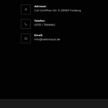
Adresse:
Carl-Schiffner-Str. 9, 09599 Freiberg
Telefon:
03731 / 7599960
Email:
Opens
info@radioinpulz.de
in
your
application