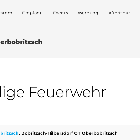
gramm
Empfang
Events
Werbung
AfterHour
berbobritzsch
llige Feuerwehr
britzsch
, Bobritzsch-Hilbersdorf OT Oberbobritzsch