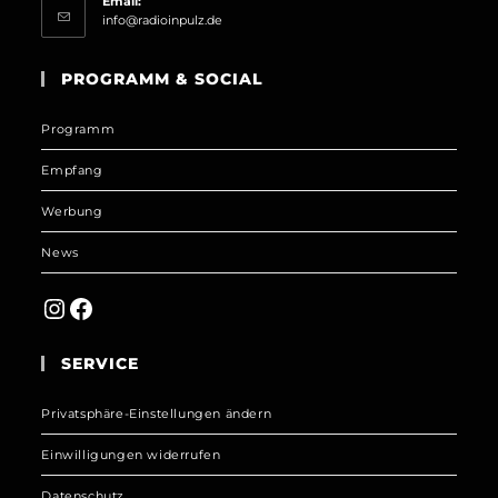
Email:
Opens
info@radioinpulz.de
in
your
PROGRAMM & SOCIAL
application
Programm
Empfang
Werbung
News
Instagram
Facebook
SERVICE
Privatsphäre-Einstellungen ändern
Einwilligungen widerrufen
Datenschutz