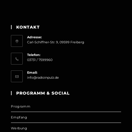
KONTAKT
Adresse:
Carl-Schiffner-Str. 9, 09599 Freiberg
Telefon:
03731 / 7599960
Email:
Opens
info@radioinpulz.de
in
your
PROGRAMM & SOCIAL
application
Programm
Empfang
Werbung