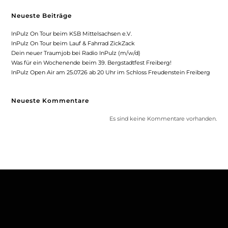
Neueste Beiträge
InPulz On Tour beim KSB Mittelsachsen e.V.
InPulz On Tour beim Lauf & Fahrrad ZickZack
Dein neuer Traumjob bei Radio InPulz (m/w/d)
Was für ein Wochenende beim 39. Bergstadtfest Freiberg!
InPulz Open Air am 25.07.26 ab 20 Uhr im Schloss Freudenstein Freiberg
Neueste Kommentare
Es sind keine Kommentare vorhanden.