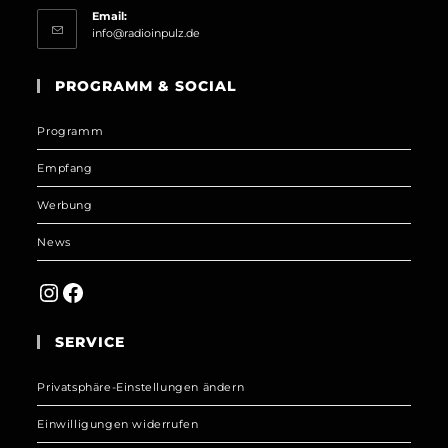
Email:
Opens
info@radioinpulz.de
in
your
PROGRAMM & SOCIAL
application
Programm
Empfang
Werbung
News
Instagram
Facebook
SERVICE
Privatsphäre-Einstellungen ändern
Einwilligungen widerrufen