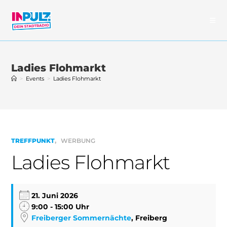
Zum
Inhalt
springen
Ladies Flohmarkt
>
Events
>
Ladies Flohmarkt
TREFFPUNKT
WERBUNG
Ladies Flohmarkt
21. Juni 2026
9:00 - 15:00 Uhr
Freiberger Sommernächte
, Freiberg