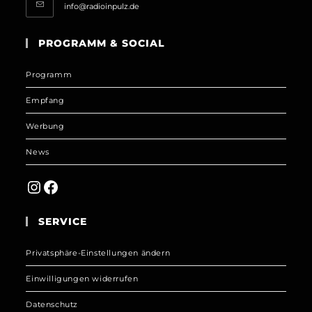
Opens
info@radioinpulz.de
in
your
PROGRAMM & SOCIAL
application
Programm
Empfang
Werbung
News
Instagram
Facebook
SERVICE
Privatsphäre-Einstellungen ändern
Einwilligungen widerrufen
Datenschutz