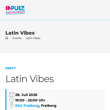
Zum
Inhalt
springen
Latin Vibes
>
Events
>
Latin Vibes
PARTY
Latin Vibes
28. Juli 2026
19:00 - 22:00 Uhr
EAC Freiberg
, Freiberg