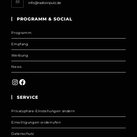
Opens
info@radioinpulz.de
in
your
PROGRAMM & SOCIAL
application
Programm
Empfang
Werbung
News
Instagram
Facebook
SERVICE
Privatsphäre-Einstellungen ändern
Einwilligungen widerrufen
Datenschutz