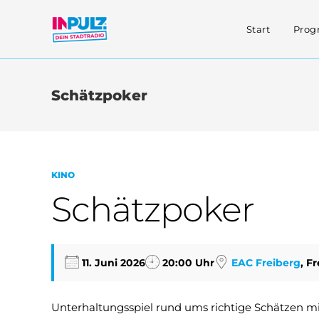
Zum
Inhalt
Start
Pro
springen
Schätzpoker
KINO
Schätzpoker
11. Juni 2026
20:00 Uhr
EAC Freiberg
, F
Unterhaltungsspiel rund ums richtige Schätzen mi