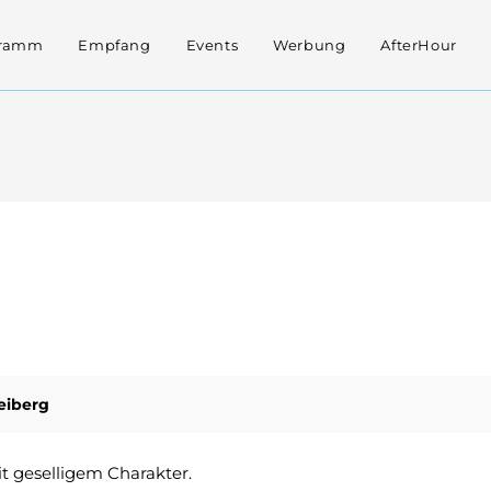
gramm
Empfang
Events
Werbung
AfterHour
reiberg
t geselligem Charakter.