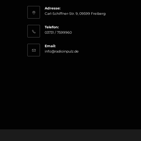
Adresse:
Carl-Schiffner-Str. 9, 09599 Freiberg
Telefon:
03731 / 7599960
Email:
Opens
info@radioinpulz.de
in
your
application