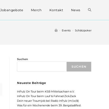
Website-
Jobangebote
Merch
Kontakt
News
Suche
>
Events
>
Schätzpoker
umschalten
Suchen
SUCHEN
Neueste Beiträge
InPulz On Tour beim KSB Mittelsachsen e.V.
InPulz On Tour beim Lauf & Fahrrad ZickZack
Dein neuer Traumjob bei Radio InPulz (m/w/d)
Was für ein Wochenende beim 39. Bergstadtfest