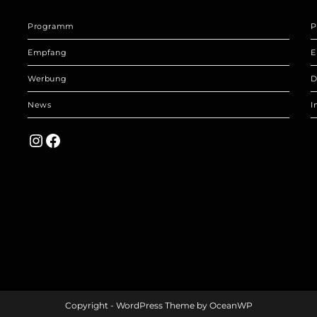
Programm
P
Empfang
E
Werbung
D
News
I
Instagram
Facebook
Copyright - WordPress Theme by OceanWP