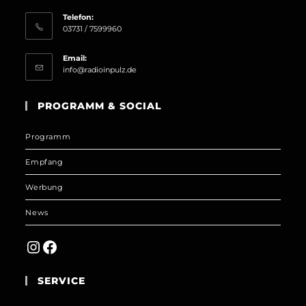
Telefon:
03731 / 7599960
Email:
Opens
info@radioinpulz.de
in
your
PROGRAMM & SOCIAL
application
Programm
Empfang
Werbung
News
Instagram
Facebook
SERVICE