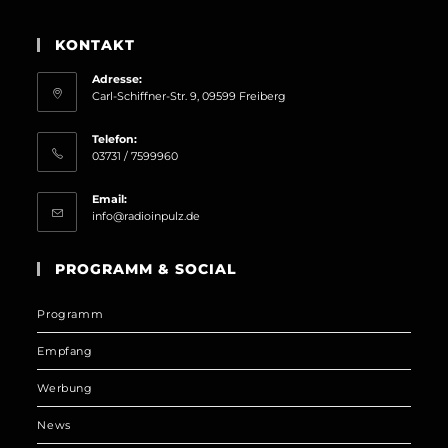
KONTAKT
Adresse:
Carl-Schiffner-Str. 9, 09599 Freiberg
Telefon:
03731 / 7599960
Email:
Opens
info@radioinpulz.de
in
your
PROGRAMM & SOCIAL
application
Programm
Empfang
Werbung
News