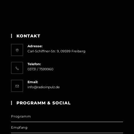
KONTAKT
Adresse:
Carl-Schiffner-Str. 9, 09599 Freiberg
Telefon:
03731 / 7599960
Email:
Opens
info@radioinpulz.de
in
your
PROGRAMM & SOCIAL
application
Programm
Empfang