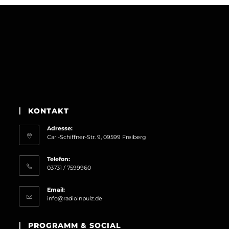
KONTAKT
Adresse:
Carl-Schiffner-Str. 9, 09599 Freiberg
Telefon:
03731 / 7599960
Email:
Opens
info@radioinpulz.de
in
your
PROGRAMM & SOCIAL
application