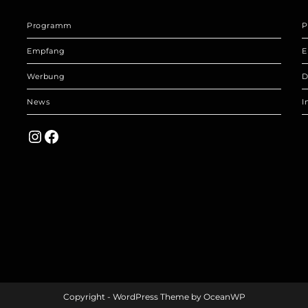
Programm
P
Empfang
E
Werbung
D
News
I
Instagram
Facebook
Copyright - WordPress Theme by OceanWP