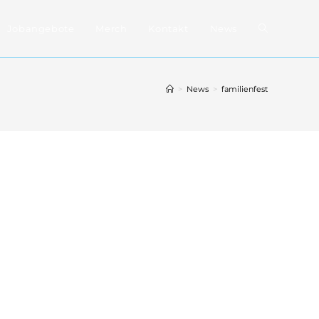
Website-
Jobangebote
Merch
Kontakt
News
Suche
>
News
>
familienfest
umschalten