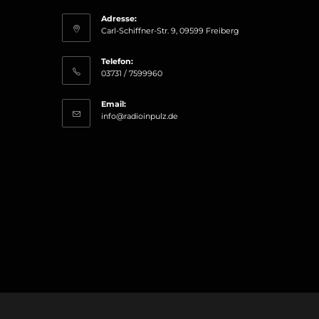
Adresse:
Carl-Schiffner-Str. 9, 09599 Freiberg
Telefon:
03731 / 7599960
Email:
Opens
info@radioinpulz.de
in
your
application