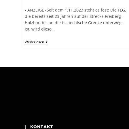
Autor:
veröffentlicht:
Kategorie:
- ANZEIGE -Seit dem 1.11.2023 steht es fest: Die FEG,
die bereits seit 23 Jahren auf der Strecke Freiberg –
Holzhau bis an die tschechische Grenze unterwegs
ist, wird diese…
Freiberger
Weiterlesen
Eisenbahn
Lädt
Zum
Familienfest
In
Mulda
KONTAKT