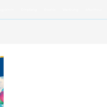
rogramm
Empfang
Events
Werbung
AfterHour