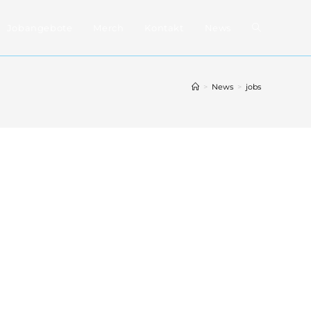
Website-
Jobangebote
Merch
Kontakt
News
Suche
>
News
>
jobs
umschalten