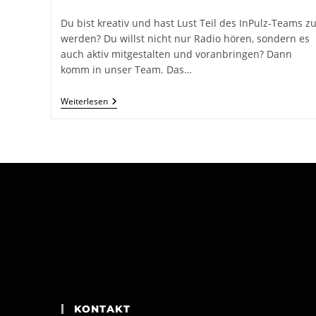
Autor:
veröffentlicht:
Kategorie:
Du bist kreativ und hast Lust Teil des InPulz-Teams z
werden? Du willst nicht nur Radio hören, sondern es
auch aktiv mitgestalten und voranbringen? Dann
komm in unser Team. Das…
Dein
Weiterlesen
Neuer
Traumjob
Bei
Radio
InPulz
(m/w/d)
KONTAKT