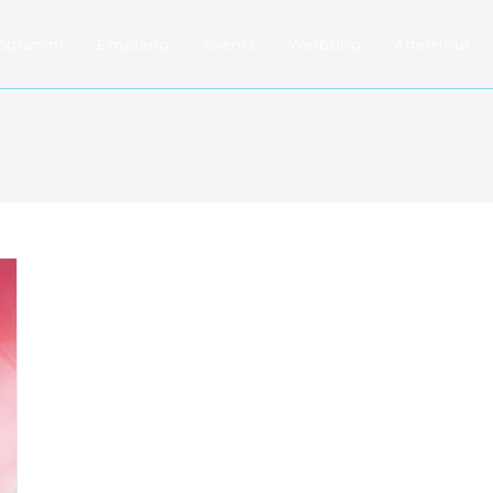
rogramm
Empfang
Events
Werbung
AfterHour