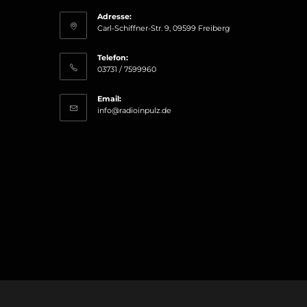
Adresse:
Carl-Schiffner-Str. 9, 09599 Freiberg
Telefon:
03731 / 7599960
Email:
Opens
info@radioinpulz.de
in
your
application