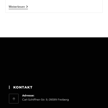
Chrissi
Weiterlesen
Im
Interview
Mit
Den
Pink
Petticoats
KONTAKT
Adresse:
Carl-Schiffner-Str. 9, 09599 Freiberg