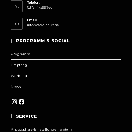
Telefon:
03731 / 7599960
Email:
Opens
info@radioinpulz.de
in
your
PROGRAMM & SOCIAL
application
Programm
Empfang
Werbung
News
Instagram
Facebook
SERVICE
Privatsphäre-Einstellungen ändern