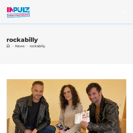
Zum
Inhalt
springen
rockabilly
>
News
>
rockabilly