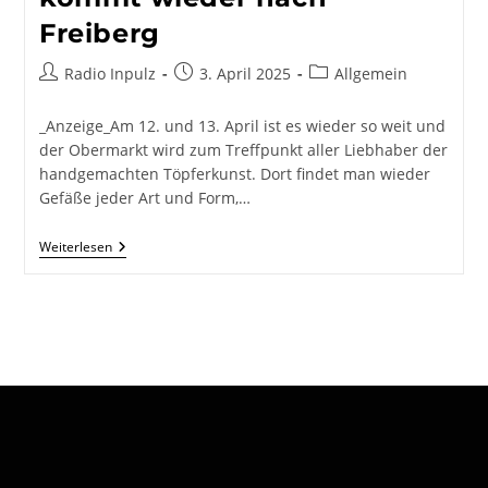
Freiberg
Beitrags-
Beitrag
Beitrags-
Radio Inpulz
3. April 2025
Allgemein
Autor:
veröffentlicht:
Kategorie:
_Anzeige_Am 12. und 13. April ist es wieder so weit und
der Obermarkt wird zum Treffpunkt aller Liebhaber der
handgemachten Töpferkunst. Dort findet man wieder
Gefäße jeder Art und Form,…
Der
Weiterlesen
Beliebte
Töpfermarkt
Kommt
Wieder
Nach
Freiberg