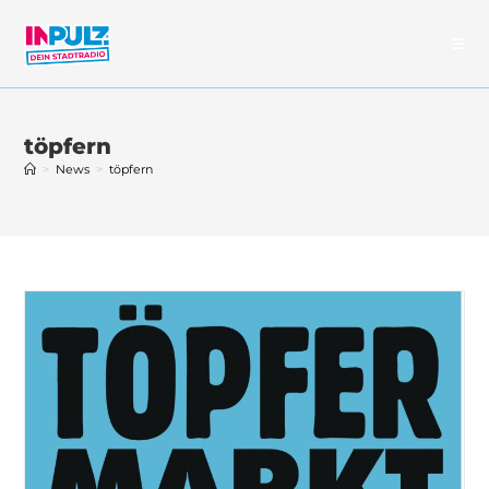
Zum
Inhalt
springen
töpfern
>
News
>
töpfern