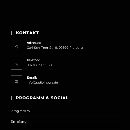
KONTAKT
Adresse:
Carl-Schiffner-Str. 9, 09599 Freiberg
Telefon:
03731 / 7599960
Email:
Opens
info@radioinpulz.de
in
your
PROGRAMM & SOCIAL
application
Programm
Empfang