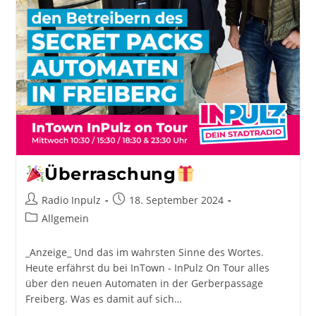
Überraschung
Beitrags-
Beitrag
Radio Inpulz
18. September 2024
Autor:
veröffentlicht:
Beitrags-
Allgemein
Kategorie:
_Anzeige_ Und das im wahrsten Sinne des Wortes.
Heute erfährst du bei InTown - InPulz On Tour alles
über den neuen Automaten in der Gerberpassage
Freiberg. Was es damit auf sich…