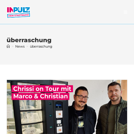
Zum
Inhalt
springen
überraschung
>
News
>
überraschung