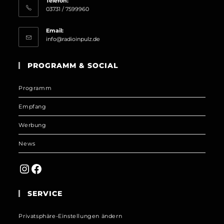
Telefon:
03731 / 7599960
Email:
Opens
info@radioinpulz.de
in
your
PROGRAMM & SOCIAL
application
Programm
Empfang
Werbung
News
Instagram
Facebook
SERVICE
Privatsphäre-Einstellungen ändern