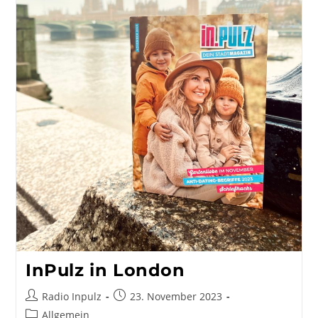
InPulz in London
Beitrags-
Beitrag
Radio Inpulz
23. November 2023
Autor:
veröffentlicht:
Beitrags-
Allgemein