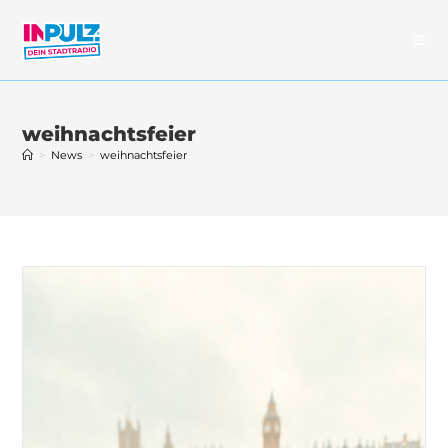
Zum
Inhalt
springen
weihnachtsfeier
>
News
>
weihnachtsfeier