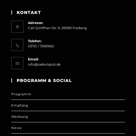
KONTAKT
Adresse:
Carl-Schiffner-Str. 9, 09599 Freiberg
Telefon:
03731 / 7599960
Email:
Opens
info@radioinpulz.de
in
your
PROGRAMM & SOCIAL
application
Programm
Empfang
Werbung
News